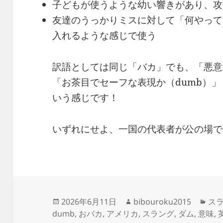
子どもが使うような幼い響きがあり、攻
友達のうっかりミスに対して「何やって
入れるような感じで使う
訳語としては同じ「バカ」でも、「悪意や
「お茶目でセーフな表現か（dumb）」
いう感じです！
いずれにせよ、一国の代表者が公の場で
投
作
カ
2026年6月11日
bibouroku2015
スラ
稿
成
テ
dumb
,
おバカ
,
アメリカ
,
スラング
,
ダム
,
意味
,