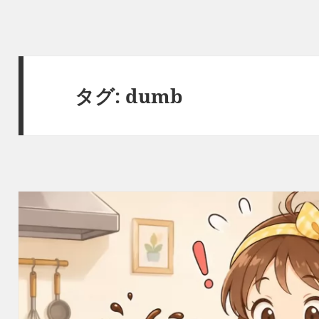
タグ:
dumb