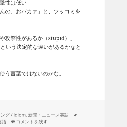
撃性は低い
んの、おバカァ」と、ツッコミを
攻撃性があるか（stupid）」
 という決定的な違いがあるかなと
使う言葉ではないのかな。。
タ
ング / idiom
,
新聞・ニュース英語
– dumb – バカ、あほ、まぬけ に
グ
英語
コメントを残す