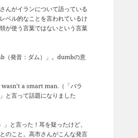
さんがイランについて語っている
レベル的なことを言われているけ
領が使う言葉ではないという言葉
b（発音：ダム）」。dumbの意
sn’t a smart man.（「バラ
」と言って話題になりました
鹿だ。）」と言った！耳を疑ったけど、
とのこと。高市さんがこんな発言