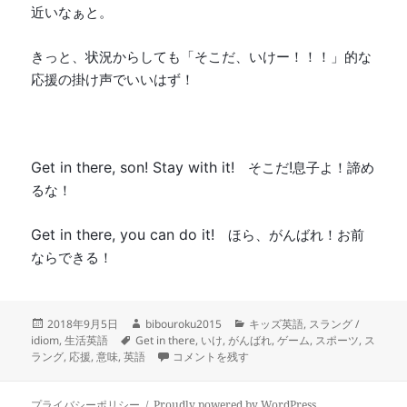
近いなぁと。
きっと、状況からしても「そこだ、いけー！！！」的な
応援の掛け声でいいはず！
Get in there, son! Stay with it!
!
そこだ
息子よ！諦め
るな！
Get in there, you can do it!
ほら、がんばれ！お前
ならできる！
投
作
カ
2018年9月5日
bibouroku2015
キッズ英語
,
スラング /
稿
タ
成
テ
idiom
,
生活英語
Get in there
,
いけ
,
がんばれ
,
ゲーム
,
スポーツ
,
ス
日:
グ
者
-Get in there!!- そこだ、いけ！ ほら、がんば
ゴ
ラング
,
応援
,
意味
,
英語
コメントを残す
リ
ー
プライバシーポリシー
Proudly powered by WordPress