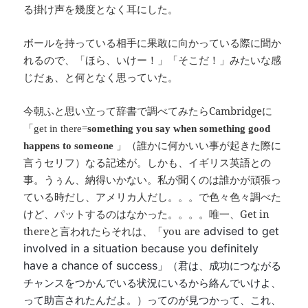
る掛け声を幾度となく耳にした。
ボールを持っている相手に果敢に向かっている際に聞か
れるので、「ほら、いけー！」「そこだ！」みたいな感
じだぁ、と何となく思っていた。
Cambridge
今朝ふと思い立って辞書で調べてみたら
に
「
get in there=
something you say when something good
happens to someone
」（誰かに何かいい事が起きた際に
言うセリフ）なる記述が。しかも、イギリス英語との
事。うぅん、納得いかない。私が聞くのは誰かが頑張っ
ている時だし、アメリカ人だし。。。で色々色々調べた
Get in
けど、パットするのはなかった。。。。唯一、
there
you are
advised to get
と言われたらそれは、「
involved in a situation because you definitely
have a chance of success
」（君は、成功につながる
チャンスをつかんでいる状況にいるから絡んでいけよ、
って助言されたんだよ。）ってのが見つかって、これ、