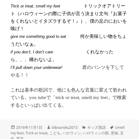
トリックオアトリー
Trick or treat, smell my feet
ト（ハロウィーンの際に子供が言う決まり文句『お菓子
をくれないとイタズラするぞ！』）、僕の足のにおいを
嗅げ！
何か美味しい物をちょ
give me something good to eat
うだいなぁ。
くれなかった
if you don’t, I don’t care
ら、、、構わないよ。
君のパンツを下して
I’ll pull down your underwear!
やる！！
これは基本の歌詞で、他にも色んな言葉に変えて歌われ
ている。
で「
」で検索
you tube
trick or treat, smell my feet
するといっぱい出てくる。
投
作
カ
タ
2016年11月1日
bibouroku2015
キッズ英語
smell
稿
成
テ
グ
my feet
,
Trick or treat
,
こども
,
ハロウィン
,
ハロウィンの歌
,
意味
,
文
日:
者
ゴ
化
,
英語