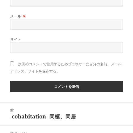
メール
※
サイト
次回のコメントで使用するためブラウザーに自分の名前、メール
アドレス、サイトを保存する。
投
前
稿
-cohabitation- 同棲、同居
前
ナ
の
ビ
投