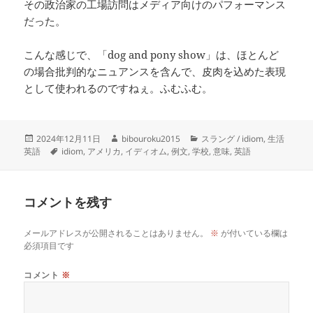
その政治家の工場訪問はメディア向けのパフォーマンス
だった。
こんな感じで、「dog and pony show」は、ほとんど
の場合批判的なニュアンスを含んで、皮肉を込めた表現
として使われるのですねぇ。ふむふむ。
投
作
カ
2024年12月11日
bibouroku2015
スラング / idiom
,
生活
稿
タ
成
テ
英語
idiom
,
アメリカ
,
イディオム
,
例文
,
学校
,
意味
,
英語
日:
グ
者
ゴ
リ
ー
コメントを残す
メールアドレスが公開されることはありません。
※
が付いている欄は
必須項目です
コメント
※