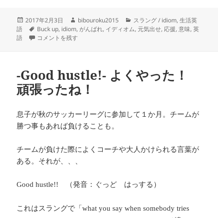
投
作
カ
2017年2月3日
bibouroku2015
スラング / idiom
,
生活英
稿
タ
成
テ
語
Buck up
,
idiom
,
がんばれ
,
イディオム
,
元気出せ
,
応援
,
意味
,
英
日:
グ
-Buck up!- がんばれ！元気出せ！ に
者
ゴ
語
コメントを残す
リ
ー
-Good hustle!- よくやった！
頑張ったね！
息子が秋のサッカーリーグに参加して１か月。チームが
勝つ事もあれば負けることも。
チームが負けた際によくコーチや大人かけられる言葉が
ある。それが、、、
（発音：ぐっど はっする）
Good hustle!!
これはスラングで「
what you say when somebody tries