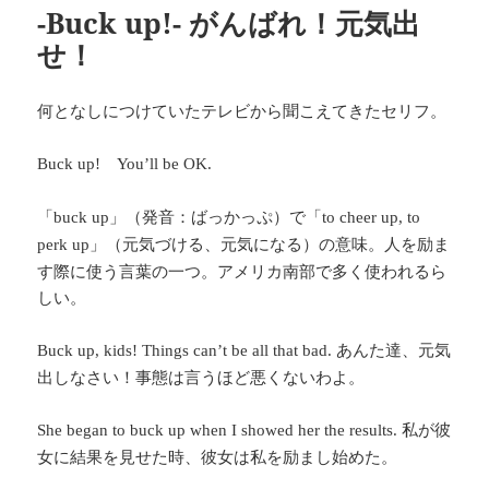
-Buck up!- がんばれ！元気出
せ！
何となしにつけていたテレビから聞こえてきたセリフ。
Buck up!
You’ll be OK.
「
」（発音：ばっかっぷ）で「
buck up
to cheer up, to
」（元気づける、元気になる）の意味。人を励ま
perk up
す際に使う言葉の一つ。アメリカ南部で多く使われるら
しい。
あんた達、元気
Buck up, kids! Things can’t be all that bad.
出しなさい！事態は言うほど悪くないわよ。
私が彼
She began to buck up when I showed her the results.
女に結果を見せた時、彼女は私を励まし始めた。