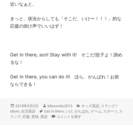
近いなぁと。
きっと、状況からしても「そこだ、いけー！！！」的な
応援の掛け声でいいはず！
Get in there, son! Stay with it!
!
そこだ
息子よ！諦め
るな！
Get in there, you can do it!
ほら、がんばれ！お前
ならできる！
投
作
カ
2018年9月5日
bibouroku2015
キッズ英語
,
スラング /
稿
タ
成
テ
idiom
,
生活英語
Get in there
,
いけ
,
がんばれ
,
ゲーム
,
スポーツ
,
ス
日:
グ
者
-Get in there!!- そこだ、いけ！ ほら、がんば
ゴ
ラング
,
応援
,
意味
,
英語
コメントを残す
リ
ー