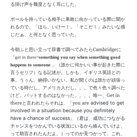
る掛け声を幾度となく耳にした。
ボールを持っている相手に果敢に向かっている際に聞か
れるので、「ほら、いけー！」「そこだ！」みたいな感
じだぁ、と何となく思っていた。
Cambridge
今朝ふと思い立って辞書で調べてみたら
に
「
get in there=
something you say when something good
happens to someone
」（誰かに何かいい事が起きた際に
言うセリフ）なる記述が。しかも、イギリス英語との
事。うぅん、納得いかない。私が聞くのは誰かが頑張っ
ている時だし、アメリカ人だし。。。で色々色々調べた
Get in
けど、パットするのはなかった。。。。唯一、
there
you are
advised to get
と言われたらそれは、「
involved in a situation because you definitely
have a chance of success
」（君は、成功につながる
チャンスをつかんでいる状況にいるから絡んでいけよ、
って助言されたんだよ。）ってのが見つかって、これ、