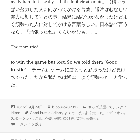
」（精いっ
really hard but useally is futile in their attempts
ぱい努力した人に向かってかける言葉、通常はむなしい
努力に対して）との事。結果に結びつかなかったけどよ
く頑張った人に対してかける言葉らしい。日本語で言う
なら、「頑張ったね」くらいかなぁ。。。
The team tried
to win the game but lost. So we told them ‘Good
hustle’. チームはゲームに勝とうと頑張ったけど負け
ちゃった。だから私たちは皆に「よく頑張った」と労っ
た。
投
作
カ
2016年9月28日
bibouroku2015
キッズ英語
,
スラング /
稿
タ
成
テ
idiom
Good hustle
,
idiom
,
よくやった
,
よく走った
,
イディオム
,
日:
グ
者
ゴ
スポーツ
,
ハッスル
,
応援
,
意味
,
掛け声
,
英語
,
頑張った
-Good hustle!- よくやった！ 頑張ったね！ に
リ
コメントを残す
ー