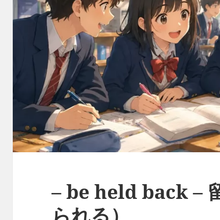
– be held bac
られる）