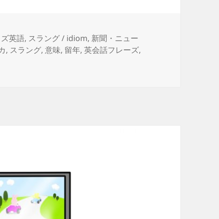
ッズ英語
,
スラング / idiom
,
新聞・ニュー
カ
,
スラング
,
意味
,
留年
,
英会話フレーズ
,
る） に