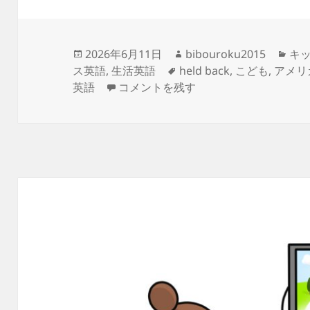
投
作
カ
2026年6月11日
bibouroku2015
キ
稿
タ
成
テ
ス英語
,
生活英語
held back
,
こども
,
アメリ
日:
– be held back – 留年する（させられ
グ
者
ゴ
英語
コメントを残す
リ
ー