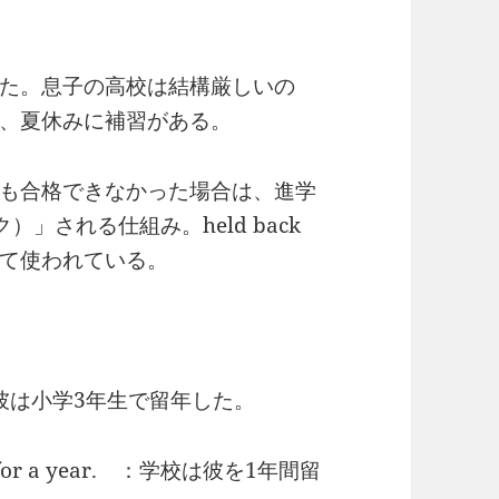
た。息子の高校は結構厳しいの
、夏休みに補習がある。
も合格できなかった場合は、進学
ク）」される仕組み。held back
て使われている。
ade. ：彼は小学3年生で留年した。
back for a year. ：学校は彼を1年間留