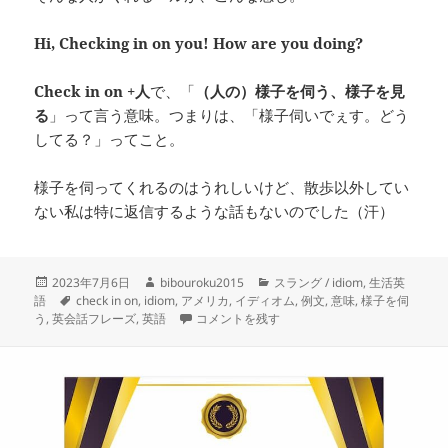
Hi, Checking in on you! How are you doing?
Check in on +人
で、「
（人の）様子を伺う、様子を見
る
」って言う意味。つまりは、「様子伺いでぇす。どう
してる？」ってこと。
様子を伺ってくれるのはうれしいけど、散歩以外してい
ない私は特に返信するような話もないのでした（汗）
投
作
カ
2023年7月6日
bibouroku2015
スラング / idiom
,
生活英
稿
タ
成
テ
語
check in on
,
idiom
,
アメリカ
,
イディオム
,
例文
,
意味
,
様子を伺
日:
グ
者
―check in on you― 様子を伺う に
ゴ
う
,
英会話フレーズ
,
英語
コメントを残す
リ
ー