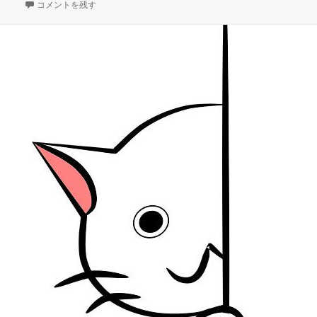
日:
– dog and ponny show- つまらない見せ物 に
グ
者
ゴ
コメントを残す
リ
ー