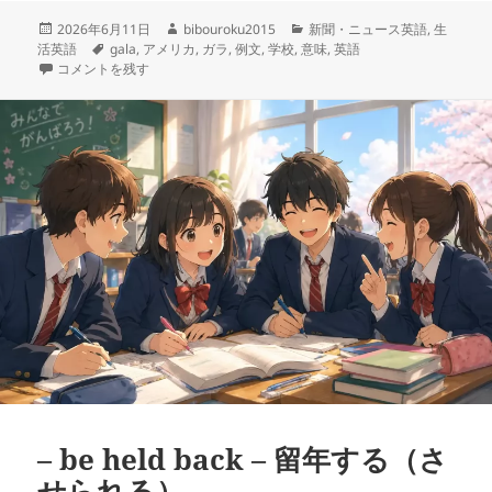
投
作
カ
2026年6月11日
bibouroku2015
新聞・ニュース英語
,
生
稿
タ
成
テ
活英語
gala
,
アメリカ
,
ガラ
,
例文
,
学校
,
意味
,
英語
日:
– Gala – 祝祭、祭典、祝賀パーティー に
グ
者
ゴ
コメントを残す
リ
ー
– be held back – 留年する（さ
せられる）