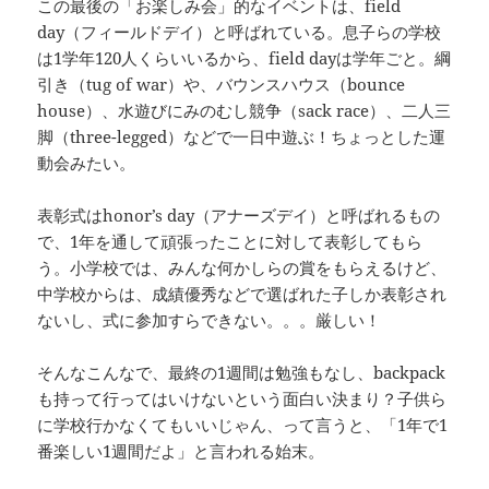
この最後の「お楽しみ会」的なイベントは、field
day（フィールドデイ）と呼ばれている。息子らの学校
は1学年120人くらいいるから、field dayは学年ごと。綱
引き（tug of war）や、バウンスハウス（bounce
house）、水遊びにみのむし競争（sack race）、二人三
脚（three-legged）などで一日中遊ぶ！ちょっとした運
動会みたい。
表彰式はhonor’s day（アナーズデイ）と呼ばれるもの
で、1年を通して頑張ったことに対して表彰してもら
う。小学校では、みんな何かしらの賞をもらえるけど、
中学校からは、成績優秀などで選ばれた子しか表彰され
ないし、式に参加すらできない。。。厳しい！
そんなこんなで、最終の1週間は勉強もなし、backpack
も持って行ってはいけないという面白い決まり？子供ら
に学校行かなくてもいいじゃん、って言うと、「1年で1
番楽しい1週間だよ」と言われる始末。