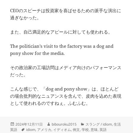
CEOのスピーチは投資家を喜ばせるための派手な演出に
過ぎなかった。
また、自己満足的なアピールに対しても使われる。
The politician’s visit to the factory was a dog and
pony show for the media.
その政治家の工場訪問はメディア向けのパフォーマンス
だった。
こんな感じで、「dog and pony show」は、ほとんど
の場合批判的なニュアンスを含んで、皮肉を込めた表現
として使われるのですねぇ。ふむふむ。
投
作
カ
2024年12月11日
bibouroku2015
スラング / idiom
,
生活
稿
タ
成
テ
英語
idiom
,
アメリカ
,
イディオム
,
例文
,
学校
,
意味
,
英語