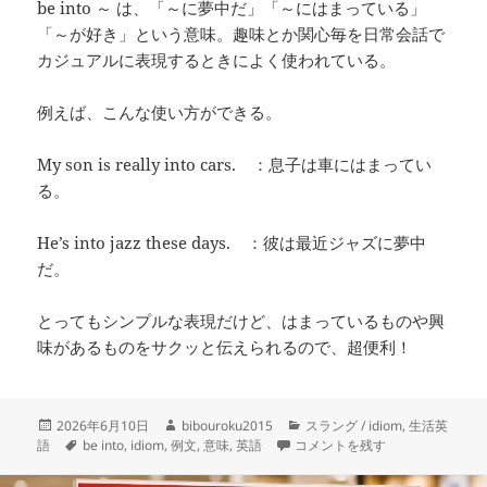
be into ～ は、「～に夢中だ」「～にはまっている」
「～が好き」という意味。趣味とか関心毎を日常会話で
カジュアルに表現するときによく使われている。
例えば、こんな使い方ができる。
My son is really into cars. ：息子は車にはまってい
る。
He’s into jazz these days. ：彼は最近ジャズに夢中
だ。
とってもシンプルな表現だけど、はまっているものや興
味があるものをサクッと伝えられるので、超便利！
投
作
カ
2026年6月10日
bibouroku2015
スラング / idiom
,
生活英
稿
タ
成
– be into ～- ～に夢中だ、
テ
語
be into
,
idiom
,
例文
,
意味
,
英語
コメントを残す
日:
グ
者
ゴ
リ