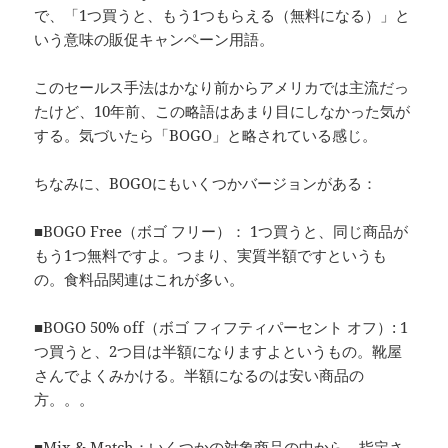
で、「1つ買うと、もう1つもらえる（無料になる）」と
いう意味の販促キャンペーン用語。
このセールス手法はかなり前からアメリカでは主流だっ
たけど、10年前、この略語はあまり目にしなかった気が
する。気づいたら「BOGO」と略されている感じ。
ちなみに、BOGOにもいくつかバージョンがある：
■BOGO Free（ボゴ フリー）： 1つ買うと、同じ商品が
もう1つ無料ですよ。つまり、実質半額ですというも
の。食料品関連はこれが多い。
■BOGO 50% off（ボゴ フィフティパーセント オフ）: 1
つ買うと、2つ目は半額になりますよというもの。靴屋
さんでよくみかける。半額になるのは安い商品の
方。。。
■Mix & Match：いくつかの対象商品の中から、指定さ