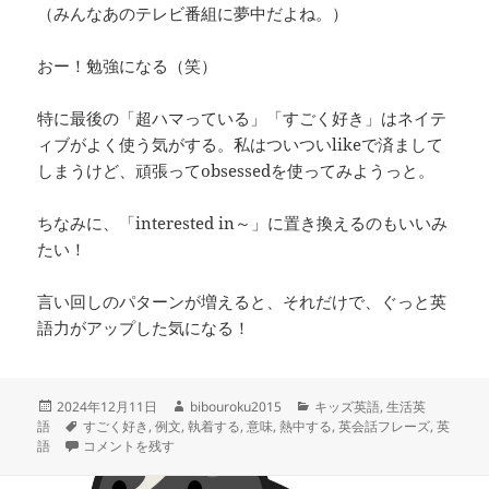
（みんなあのテレビ番組に夢中だよね。）
おー！勉強になる（笑）
特に最後の「超ハマっている」「すごく好き」はネイテ
ィブがよく使う気がする。私はついついlikeで済まして
しまうけど、頑張ってobsessedを使ってみようっと。
ちなみに、「interested in～」に置き換えるのもいいみ
たい！
言い回しのパターンが増えると、それだけで、ぐっと英
語力がアップした気になる！
投
作
カ
2024年12月11日
bibouroku2015
キッズ英語
,
生活英
稿
タ
成
テ
語
すごく好き
,
例文
,
執着する
,
意味
,
熱中する
,
英会話フレーズ
,
英
日:
グ
– obsessed- 執着している、熱中している、すごく好き に
者
ゴ
語
コメントを残す
リ
ー