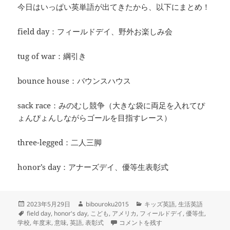
今日はいっぱい英単語が出てきたから、以下にまとめ！
field day：フィールドデイ、野外お楽しみ会
tug of war：綱引き
bounce house：バウンスハウス
sack race：みのむし競争（大きな袋に両足を入れてぴ
ょんぴょんしながらゴールを目指すレース）
three-legged：二人三脚
honor’s day：アナーズデイ、優等生表彰式
投
作
カ
2023年5月29日
bibouroku2015
キッズ英語
,
生活英語
稿
タ
成
テ
field day
,
honor's day
,
こども
,
アメリカ
,
フィールドデイ
,
優等生
,
日:
グ
者
―honor’s day―優等生表彰日 に
ゴ
学校
,
年度末
,
意味
,
英語
,
表彰式
コメントを残す