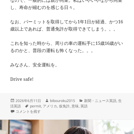
なので、一般的には親が同乗。私はいやいやながら同乗
し、寿命が縮むのを感じる日々。
なお、パーミットを取得してから1年1日が経過、かつ16
歳以上であれば、普通免許が取得できてしまう。。。
これを知った時から、周りの車の運転手に15歳16歳がい
るのかと、普段の運転も怖くなった。。。
みなさん、安全運転を。
Drive safe!
投
作
カ
2026年6月11日
bibouroku2015
新聞・ニュース英語
,
生
稿
タ
成
テ
活英語
permit
,
アメリカ
,
仮免許
,
意味
,
英語
日:
– Learner’s Permit（ラーナーズ・パーミット）～-仮免許 に
グ
者
ゴ
コメントを残す
リ
ー