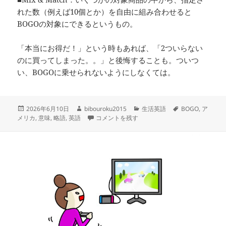
れた数（例えば10個とか）を自由に組み合わせると
BOGOの対象にできるというもの。
「本当にお得だ！」という時もあれば、「2ついらない
のに買ってしまった。。」と後悔することも。ついつ
い、BOGOに乗せられないようにしなくては。
投
作
カ
タ
2026年6月10日
bibouroku2015
生活英語
BOGO
,
ア
稿
成
– BOGO – 1つ買ったら1つ無料 に
テ
グ
メリカ
,
意味
,
略語
,
英語
コメントを残す
日:
者
ゴ
リ
ー