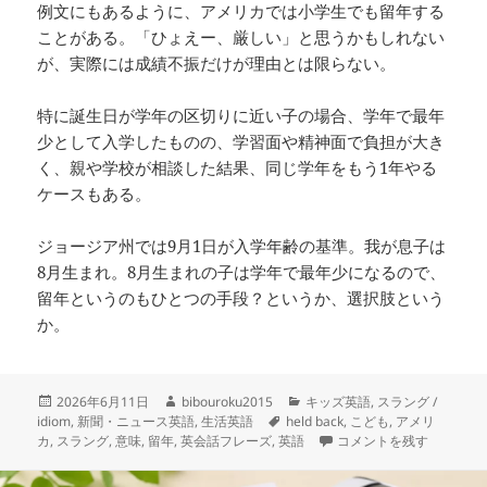
例文にもあるように、アメリカでは小学生でも留年する
ことがある。「ひょえー、厳しい」と思うかもしれない
が、実際には成績不振だけが理由とは限らない。
特に誕生日が学年の区切りに近い子の場合、学年で最年
少として入学したものの、学習面や精神面で負担が大き
く、親や学校が相談した結果、同じ学年をもう1年やる
ケースもある。
ジョージア州では9月1日が入学年齢の基準。我が息子は
8月生まれ。8月生まれの子は学年で最年少になるので、
留年というのもひとつの手段？というか、選択肢という
か。
投
作
カ
2026年6月11日
bibouroku2015
キッズ英語
,
スラング /
稿
成
タ
テ
idiom
,
新聞・ニュース英語
,
生活英語
held back
,
こども
,
アメリ
日:
者
グ
ゴ
– be held back – 
カ
,
スラング
,
意味
,
留年
,
英会話フレーズ
,
英語
コメントを残す
リ
ー